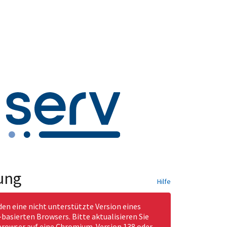
ung
Hilfe
den eine nicht unterstützte Version eines
asierten Browsers. Bitte aktualisieren Sie
rowser auf eine Chromium-Version 138 oder