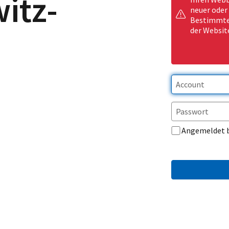
itz-
neuer oder
Bestimmte 
der Websit
Angemeldet 